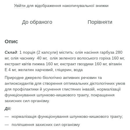
Увійти
для відображення накопичувальної знижки
%
До обраного
Порівняти
Опис
Склад
: 1 порція (2 капсули) містить: олія насіння гарбуза 280
мг, олія часнику 40 мг, олія зеленого волоського горіха 160 мг,
екстракт квітів пижма 160 мг, екстракт гвоздики 160 мг, вітамін
Е 4 мг, желатин харчовий, гліцерин, вода
Природне джерело біологічно активних речовин та
антиоксидантів для створення оптимальних дієтологічних умов
для профілактики й усунення глистяних інвазій, нормалізації
функціонування шлунково-кишкового тракту, покращення
захисних сил організму.
Дії:
нормалізація функціонування шлунково-кишкового тракту;
поліпшення захисних сил організму