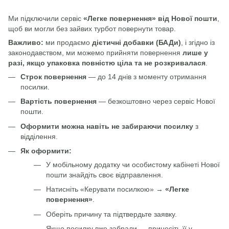
Ми підключили сервіс
«Легке повернення» від Нової пошти
,
щоб ви могли без зайвих турбот повернути товар.
Важливо:
ми продаємо
дієтичні добавки (БАДи)
, і згідно із
законодавством, ми можемо прийняти повернення
лише у
разі, якщо упаковка повністю ціла та не розкривалася
.
Строк повернення
— до 14 днів з моменту отримання
посилки.
Вартість повернення
— безкоштовно через сервіс Нової
пошти.
Оформити можна навіть не забираючи посилку
з
відділення.
Як оформити:
У мобільному додатку чи особистому кабінеті Нової
пошти знайдіть своє відправлення.
Натисніть «Керувати посилкою» →
«Легке
повернення»
.
Оберіть причину та підтвердьте заявку.
Якщо посилку вже забрали — принесіть її у