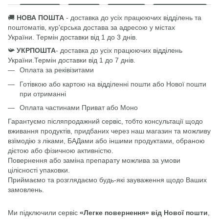
🚚
НОВА ПОШТА
- доставка до усіх працюючих відділень та
поштоматів, кур'єрська достава за адресою у містах
України
.
Термін доставки від 1 до 3 днів.
📯
УКРПОШТА
- доставка до усіх працюючих відділень
України
.
Термін доставки від 1 до 7 днів.
Оплата за реківізитами
Готівкою або картою на відділенні пошти або Нової пошти
при отриманні
Оплата частинами Приват або Моно
Гарантуємо післяпродажний сервіс, тобто консультації щодо
вживання продуктів, придбаних через наш магазин та можливу
взїмодію з ліками, БАДами або іншими продуктами, обраною
дієтою або фізичною активністю.
Повернення або заміна препарату можлива за умови
цілісності упаковки.
Приймаємо та розглядаємо будь-які зауваження щодо Ваших
замовлень.
Ми підключили сервіс
«Легке повернення» від Нової пошти
,