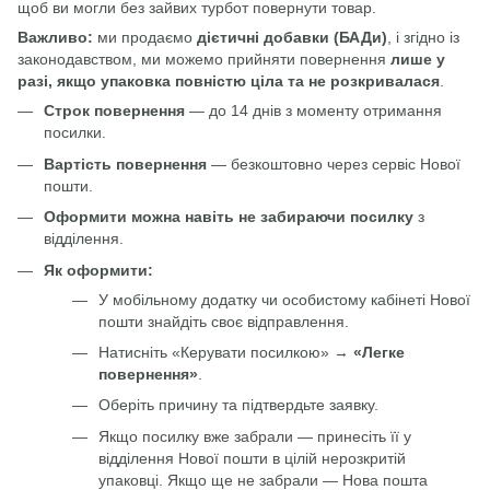
щоб ви могли без зайвих турбот повернути товар.
Важливо:
ми продаємо
дієтичні добавки (БАДи)
, і згідно із
законодавством, ми можемо прийняти повернення
лише у
разі, якщо упаковка повністю ціла та не розкривалася
.
Строк повернення
— до 14 днів з моменту отримання
посилки.
Вартість повернення
— безкоштовно через сервіс Нової
пошти.
Оформити можна навіть не забираючи посилку
з
відділення.
Як оформити:
У мобільному додатку чи особистому кабінеті Нової
пошти знайдіть своє відправлення.
Натисніть «Керувати посилкою» →
«Легке
повернення»
.
Оберіть причину та підтвердьте заявку.
Якщо посилку вже забрали — принесіть її у
відділення Нової пошти в цілій нерозкритій
упаковці. Якщо ще не забрали — Нова пошта