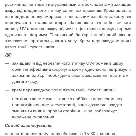
рослинних пептидів і натуральними антиоксидантами захищає
шкіру від шкідливого впливу сонячних променів. Крем активно
попереджає появу зморшок і є ідеальним засобом захисту від
передчасного старіння шкіри. Захищаючи від небезпечного
впливу UV-променів шкіру обличчя ефективна формула крему
одночасно підтримує її захисний бар'єр і необхідний рівень
зволоження протягом довгого часу. Крем перешкоджає появі
пігментації і сухості шкіри.
Дії:
захищаючи від небезпечного впливу UV-променів шкіру
обличчя ефективна формула крему одночасно підтримує її
захисний бар'єр і необхідний рівень зволоження протягом
довгого часу;
крем перешкоджає появі пігментації і сухості шкіри;
пептидна косметика — одне з найбільш перспективних
напрямків anti-age косметології, вона дозволяє швидко
зменшити видимі прояви старіння шкіри, забезпечує
виражене оновлення
Спосіб застосування:
наносити на очищену шкіру обличчя за 15-30 хвилин до