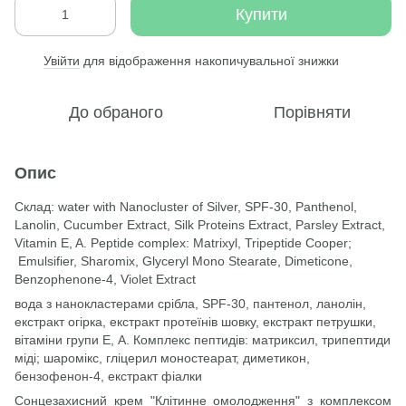
Купити
Увійти
для відображення накопичувальної знижки
%
До обраного
Порівняти
Опис
Склад: water with Nanocluster of Silver, SPF-30, Panthenol,
Lanolin, Cucumber Extract, Silk Proteins Extract, Parsley Extract,
Vitamin E, A. Peptide complex: Matrixyl, Tripeptide Cooper;
Emulsifier, Sharomix, Glyceryl Mono Stearate, Dimeticone,
Benzophenone-4, Violet Extract
вода з нанокластерами срібла, SPF-30, пантенол, ланолін,
екстракт огірка, екстракт протеїнів шовку, екстракт петрушки,
вітаміни групи Е, А. Комплекс пептидів: матриксил, трипептиди
міді; шаромікс, гліцерил моностеарат, диметикон,
бензофенон-4, екстракт фіалки
Сонцезахисний крем "Клітинне омолодження" з комплексом