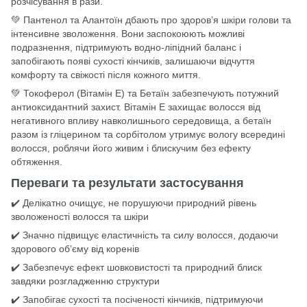
розчісування в рази.
💚 Пантенол та Алантоїн дбають про здоров’я шкіри голови та
інтенсивне зволоження. Вони заспокоюють можливі
подразнення, підтримують водно-ліпідний баланс і
запобігають появі сухості кінчиків, залишаючи відчуття
комфорту та свіжості після кожного миття.
💚 Токоферол (Вітамін Е) та Бетаїн забезпечують потужний
антиоксидантний захист. Вітамін Е захищає волосся від
негативного впливу навколишнього середовища, а бетаїн
разом із гліцерином та сорбітолом утримує вологу всередині
волосся, роблячи його живим і блискучим без ефекту
обтяження.
Переваги та результати застосування
✔️ Делікатно очищує, не порушуючи природний рівень
зволоженості волосся та шкіри
✔️ Значно підвищує еластичність та силу волосся, додаючи
здорового об’єму від коренів
✔️ Забезпечує ефект шовковистості та природний блиск
завдяки розгладженню структури
✔️ Запобігає сухості та посіченості кінчиків, підтримуючи