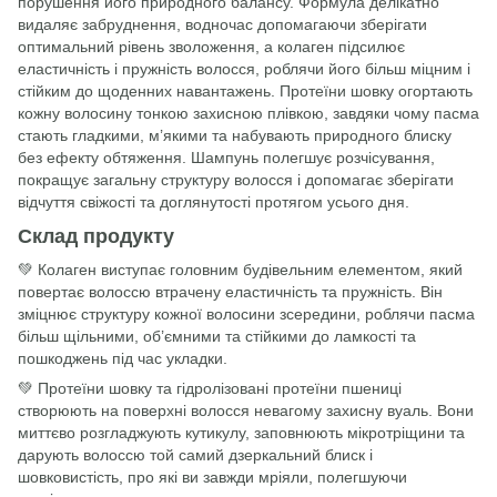
порушення його природного балансу. Формула делікатно
видаляє забруднення, водночас допомагаючи зберігати
оптимальний рівень зволоження, а колаген підсилює
еластичність і пружність волосся, роблячи його більш міцним і
стійким до щоденних навантажень. Протеїни шовку огортають
кожну волосину тонкою захисною плівкою, завдяки чому пасма
стають гладкими, м’якими та набувають природного блиску
без ефекту обтяження. Шампунь полегшує розчісування,
покращує загальну структуру волосся і допомагає зберігати
відчуття свіжості та доглянутості протягом усього дня.
Склад продукту
💚 Колаген виступає головним будівельним елементом, який
повертає волоссю втрачену еластичність та пружність. Він
зміцнює структуру кожної волосини зсередини, роблячи пасма
більш щільними, об’ємними та стійкими до ламкості та
пошкоджень під час укладки.
💚 Протеїни шовку та гідролізовані протеїни пшениці
створюють на поверхні волосся невагому захисну вуаль. Вони
миттєво розгладжують кутикулу, заповнюють мікротріщини та
дарують волоссю той самий дзеркальний блиск і
шовковистість, про які ви завжди мріяли, полегшуючи