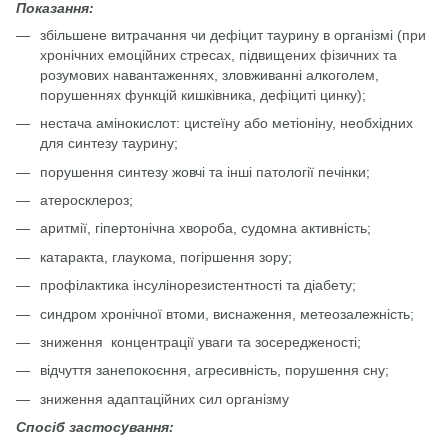
Показання:
збільшене витрачання чи дефіцит таурину в організмі (при
хронічних емоційних стресах, підвищених фізичних та
розумових навантаженнях, зловживанні алкоголем,
порушеннях функцій кишківника, дефіциті цинку);
нестача амінокислот: цистеїну або метіоніну, необхідних
для синтезу таурину;
порушення синтезу жовчі та інші патології печінки;
атеросклероз;
аритмії, гіпертонічна хвороба, судомна активність;
катаракта, глаукома, погіршення зору;
профілактика інсулінорезистентності та діабету;
синдром хронічної втоми, виснаження, метеозалежність;
зниження концентрації уваги та зосередженості;
відчуття занепокоєння, агресивність, порушення сну;
зниження адаптаційних сил організму
Спосіб застосування: