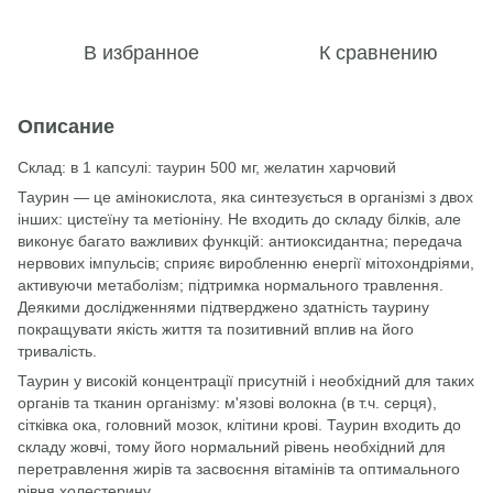
В избранное
К сравнению
Описание
Склад: в 1 капсулі: таурин 500 мг, желатин харчовий
Таурин — це амінокислота, яка синтезується в організмі з двох
інших: цистеїну та метіоніну. Не входить до складу білків, але
виконує багато важливих функцій: антиоксидантна; передача
нервових імпульсів; сприяє виробленню енергії мітохондріями,
активуючи метаболізм; підтримка нормального травлення.
Деякими дослідженнями підтверджено здатність таурину
покращувати якість життя та позитивний вплив на його
тривалість.
Таурин у високій концентрації присутній і необхідний для таких
органів та тканин організму: м'язові волокна (в т.ч. серця),
сітківка ока, головний мозок, клітини крові. Таурин входить до
складу жовчі, тому його нормальний рівень необхідний для
перетравлення жирів та засвоєння вітамінів та оптимального
рівня холестерину.