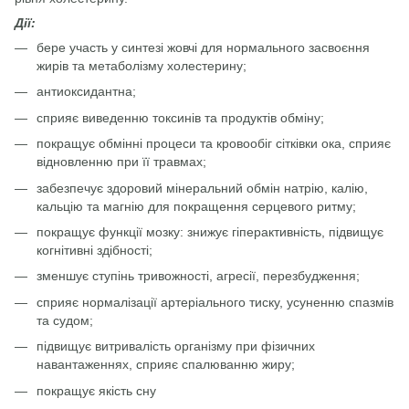
Дії:
бере участь у синтезі жовчі для нормального засвоєння
жирів та метаболізму холестерину;
антиоксидантна;
сприяє виведенню токсинів та продуктів обміну;
покращує обмінні процеси та кровообіг сітківки ока, сприяє
відновленню при її травмах;
забезпечує здоровий мінеральний обмін натрію, калію,
кальцію та магнію для покращення серцевого ритму;
покращує функції мозку: знижує гіперактивність, підвищує
когнітивні здібності;
зменшує ступінь тривожності, агресії, перезбудження;
сприяє нормалізації артеріального тиску, усуненню спазмів
та судом;
підвищує витривалість організму при фізичних
навантаженнях, сприяє спалюванню жиру;
покращує якість сну